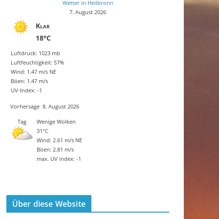
Wetter in Heilbronn
7. August 2026
Klar
18°C
Luftdruck: 1023 mb
Luftfeuchtigkeit: 57%
Wind: 1.47 m/s NE
Böen: 1.47 m/s
UV-Index: -1
Vorhersage
8. August 2026
Tag
Wenige Wolken
31°C
Wind: 2.61 m/s NE
Böen: 2.81 m/s
max. UV index: -1
Über diese Website